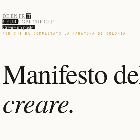
DE
EN
FR
IT
€ EUR
£ GBP
CHF CHF
Creare un poster
PER CHI HA COMPLETATO LA MARATONA DI COLONIA
Manifesto de
creare.