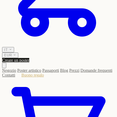
IT
EUR
Creare un poster
Negozio
Poster artistico
Passaporti
Blog
Prezzi
Domande frequenti
Contatti
Buono regalo