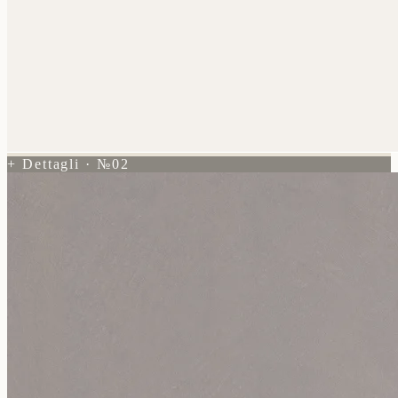
+ Dettagli · №02