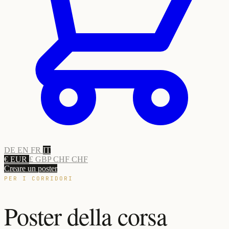
DE
EN
FR
IT
€ EUR
£ GBP
CHF CHF
Creare un poster
PER I CORRIDORI
Poster della corsa