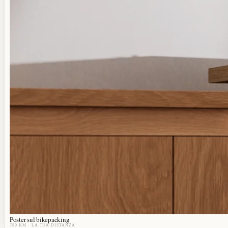
Poster sul bikepacking
789 KM
· LA TUA DISTANZA