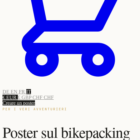
DE
EN
FR
IT
€ EUR
£ GBP
CHF CHF
Creare un poster
PER I VERI AVVENTURIERI
Poster sul bikepacking