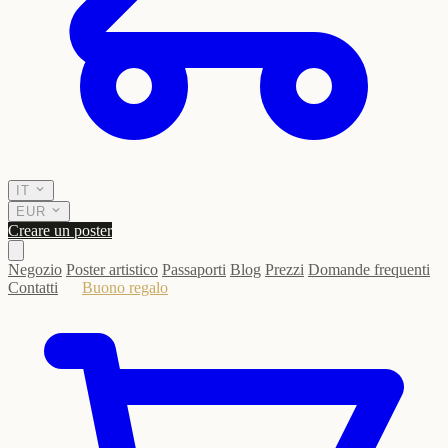
IT
EUR
Creare un poster
Negozio
Poster artistico
Passaporti
Blog
Prezzi
Domande frequenti
Contatti
Buono regalo