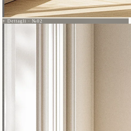
+ Dettagli · №02