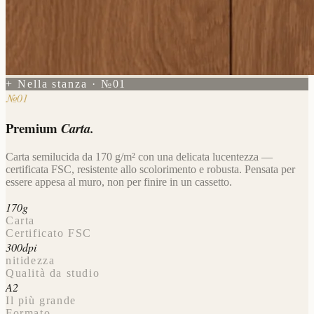
+ Nella stanza · №01
№01
Premium
Carta.
Carta semilucida da 170 g/m² con una delicata lucentezza —
certificata FSC, resistente allo scolorimento e robusta. Pensata per
essere appesa al muro, non per finire in un cassetto.
170g
Carta
Certificato FSC
300dpi
nitidezza
Qualità da studio
A2
Il più grande
Formato