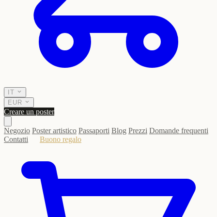
IT
EUR
Creare un poster
Negozio
Poster artistico
Passaporti
Blog
Prezzi
Domande frequenti
Contatti
Buono regalo