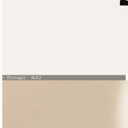
+ Dettagli · №02