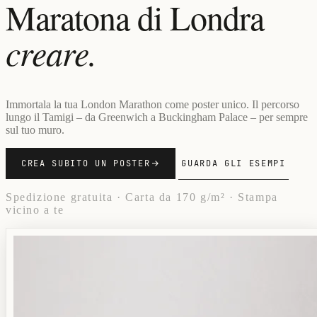
Maratona di Londra
creare.
Immortala la tua London Marathon come poster unico. Il percorso
lungo il Tamigi – da Greenwich a Buckingham Palace – per sempre
sul tuo muro.
CREA SUBITO UN POSTER
GUARDA GLI ESEMPI
Spedizione gratuita · Carta da 170 g/m² · Stampa
vicino a te