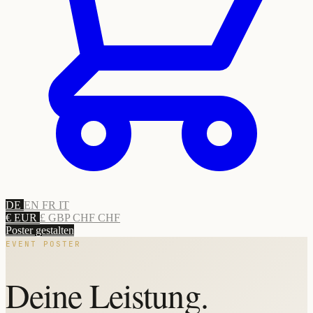
DE
EN
FR
IT
€ EUR
£ GBP
CHF CHF
Poster gestalten
EVENT POSTER
Deine Leistung.