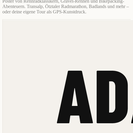
Poster von Rennradklassikern, Gravel-Rennen und Bikepacking-
Abenteuern. Transalp, Ötztaler Radmarathon, Badlands und mehr –
oder deine eigene Tour als GPS-Kunstdruck.