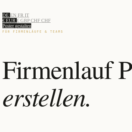
DE
EN
FR
IT
€ EUR
£ GBP
CHF CHF
Poster gestalten
FÜR FIRMENLÄUFE & TEAMS
Firmenlauf P
erstellen.