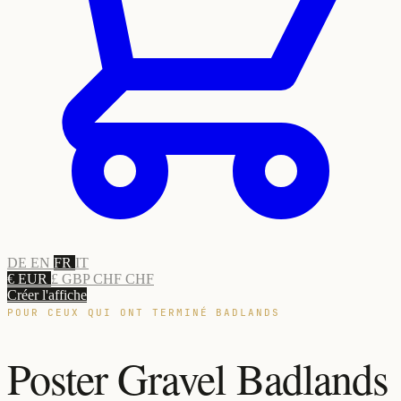
DE
EN
FR
IT
€ EUR
£ GBP
CHF CHF
Créer l'affiche
POUR CEUX QUI ONT TERMINÉ BADLANDS
Poster Gravel Badlands