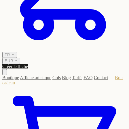
FR
EUR
Créer l'affiche
Boutique
Affiche artistique
Cols
Blog
Tarifs
FAQ
Contact
Bon
cadeau