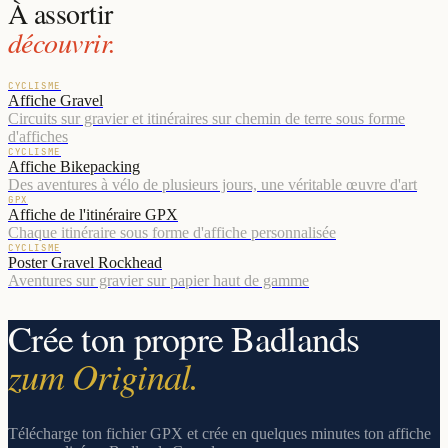
À assortir
découvrir.
CYCLISME
Affiche Gravel
Circuits sur gravier et itinéraires sur chemin de terre sous forme
d'affiches
CYCLISME
Affiche Bikepacking
Des aventures à vélo de plusieurs jours, une véritable œuvre d'art
GPX
Affiche de l'itinéraire GPX
Chaque itinéraire sous forme d'affiche personnalisée
CYCLISME
Poster Gravel Rockhead
Aventures sur gravier sur papier haut de gamme
Crée ton propre Badlands
zum Original.
Télécharge ton fichier GPX et crée en quelques minutes ton affiche