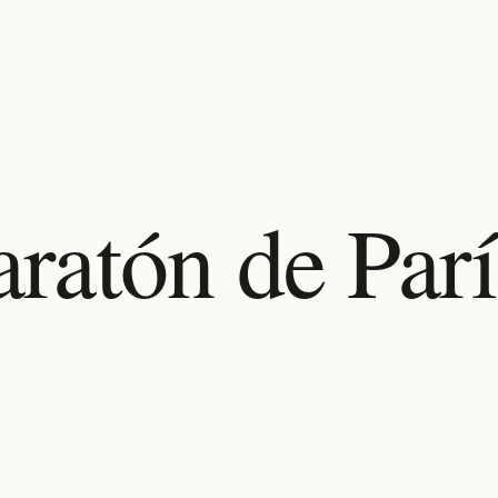
S
aratón de Parí