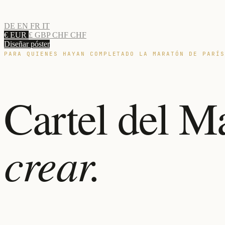
DE
EN
FR
IT
€ EUR
£ GBP
CHF CHF
Diseñar póster
PARA QUIENES HAYAN COMPLETADO LA MARATÓN DE PARÍ
Cartel del M
crear.