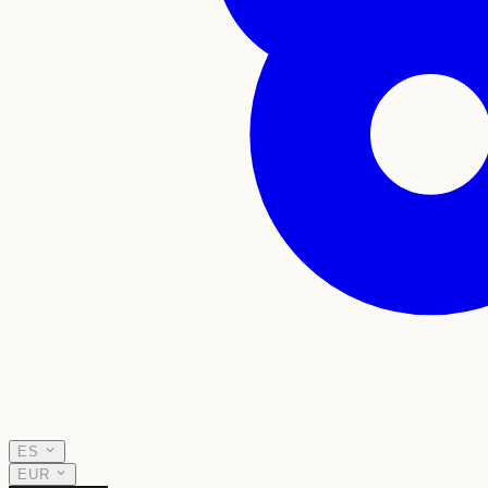
ES
EUR